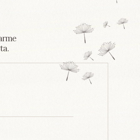
tarme
ta.