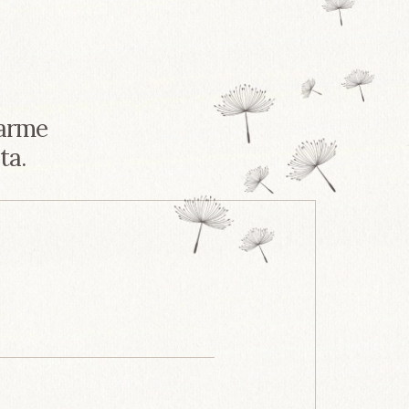
tarme
ta.