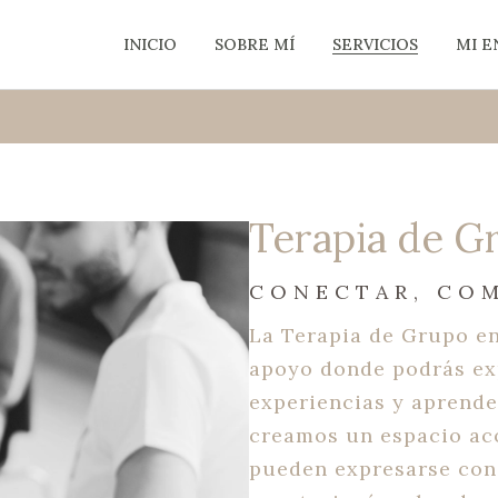
INICIO
SOBRE MÍ
SERVICIOS
MI 
Terapia de G
CONECTAR, COM
La Terapia de Grupo en
apoyo donde podrás ex
experiencias y aprende
creamos un espacio ac
pueden expresarse con 